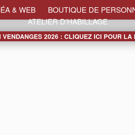
ÉA & WEB
BOUTIQUE DE PERSONN
ATELIER D'HABILLAGE
VENDANGES 2026 : CLIQUEZ ICI POUR LA
AGNE EMELISE MEN
ion de l'identité visuelle et de la marque Emelise Men
e Émelise Menetrier, fusion des noms « Emeline » et
 L'étoile filante est une pensée pour leur frère et oncl
lices accentuant le contraste et la dynamique, cette i