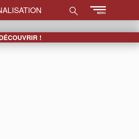
ALISATION
MENU
 DÉCOUVRIR !
ETRIER
etrier
 « Lise », respectivement fille et petite-
e disparu trop tôt.
dentité visuelle raconte à elle seule une