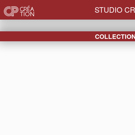
STUDIO CR
COLLECTION 
< IDENTITÉ VISUELLE - RELIFTING
CHAMP
Créat
Création du logo de la marque de champagn
fille de Philippe.
Assortie d'un travail de recherche de po