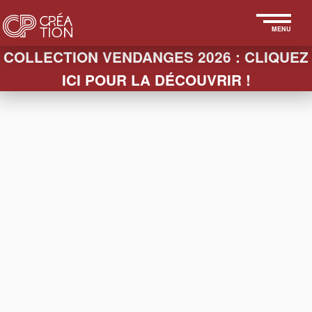
MENU
COLLECTION VENDANGES 2026 : CLIQUEZ
ICI POUR LA DÉCOUVRIR !
< IDENTITÉ VISUELLE -
RELIFTING
CHAMPAGNE HURET
COLAS
Création de l'identité visuelle - Huret Colas
Création de l'identité visuelle du Champagne
Huret Colas, en apportant un soin particulier aux
polices et à l'ensemble obtenu afin d'affirmer la