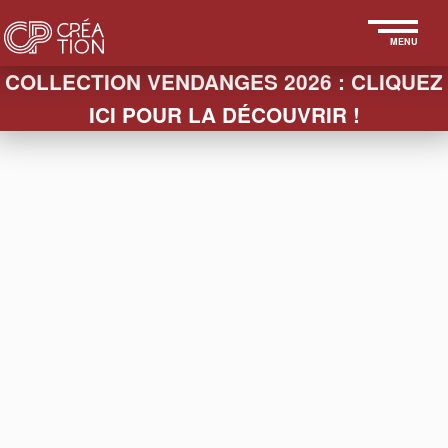
MENU
COLLECTION VENDANGES 2026 : CLIQUEZ
ICI POUR LA DÉCOUVRIR !
< ART
CP CRÉATION
Muselet
Champ de bataille après la guerre des bouchons
(1881-1900), nette victoire du muselet sur
l'agrafe.