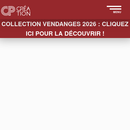
MENU
COLLECTION VENDANGES 2026 : CLIQUEZ
ICI POUR LA DÉCOUVRIR !
< REPORTAGE
CHAMPAGNE THIERRY
GRIFFON
Reportage photo de l'exploitation - Thierry
Griffon
Reportage photo sur site, coté vinification.
Transmission d'un père à son fils, d'un savoir-
faire, d'un métier, d'une passion.