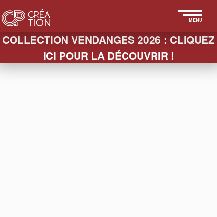
MENU
COLLECTION VENDANGES 2026 : CLIQUEZ
ICI POUR LA DÉCOUVRIR !
< STUDIO
CHAMPAGNE BENOÎT
PELIGRI
Cuvée ambiance cep de vignes
Plan rapproché sur l'étiquette, environnement
terroir, opposition entre douceur du papier et relief
des sarments de vigne.