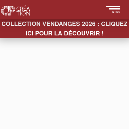
MENU
COLLECTION VENDANGES 2026 : CLIQUEZ
ICI POUR LA DÉCOUVRIR !
< STUDIO
CHAMPAGNE GREMILLET
Cuvée ambiance noire et dorée
Mise en valeur de la cuvée dans une ambiance
en accord avec les codes couleur de la marque.
Perles, or et noir pour un environnement
symbolique de bijoux, de luxe.