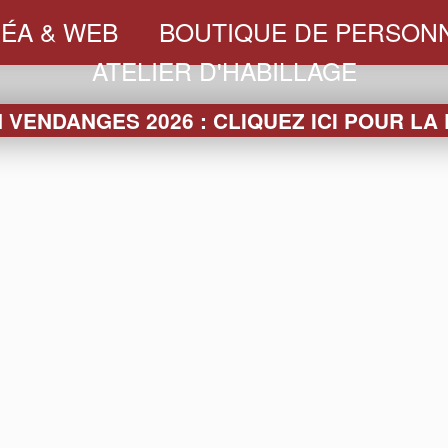
ÉA & WEB
BOUTIQUE DE PERSONN
ATELIER D'HABILLAGE
VENDANGES 2026 : CLIQUEZ ICI POUR LA
AMPAGNE TANNEUX-M
Logo d'habillage de la cuvée 100ans
habillage pour les 100 ans de la maison (habillage e