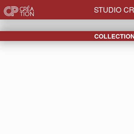
STUDIO CR
COLLECTION 
< HABILLAGE
CH
Création du logo de l’