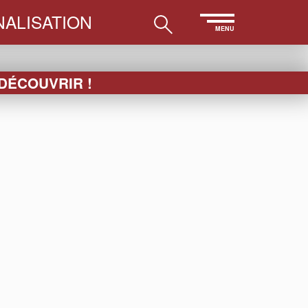
ALISATION
MENU
 DÉCOUVRIR !
AHY
n technique transprint)