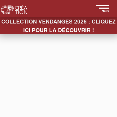
MENU
COLLECTION VENDANGES 2026 : CLIQUEZ
ICI POUR LA DÉCOUVRIR !
LA BOUTIQUE
COFFRETS & ÉTUIS
FIN
HABILLAGES
BOUCHONS
VERRES
SEAUX
PACKAGING
SLEEVES
TEXTILES
ESSUIE-
PAPETERIE
ACCESSOIRES