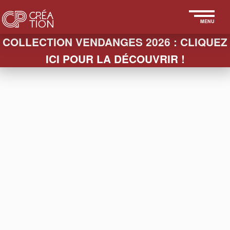
MENU
COLLECTION VENDANGES 2026 : CLIQUEZ
ICI POUR LA DÉCOUVRIR !
LA BOUTIQUE
SEAUX & VASQUES
FIN
HABILLAGES
BOUCHONS
VERRES
SEAUX
PACKAGING
SLEEVES
TEXTILES
ESSUIE-
PAPETERIE
ACCESSOIRES