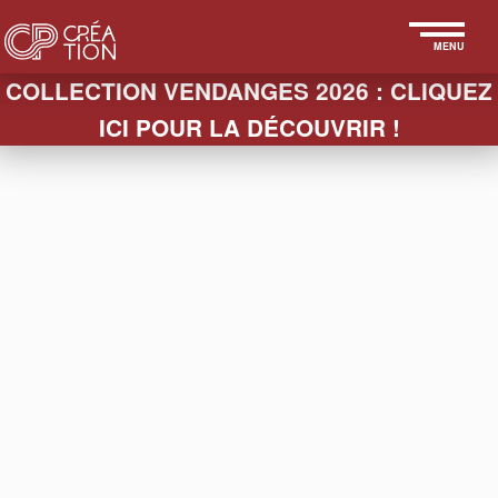
MENU
COLLECTION VENDANGES 2026 : CLIQUEZ
ICI POUR LA DÉCOUVRIR !
LA BOUTIQUE
COLLECTION ARÔMES
FIN
HABILLAGES
BOUCHONS
VERRES
SEAUX
PACKAGING
SLEEVES
TEXTILES
ESSUIE-
PAPETERIE
ACCESSOIRES